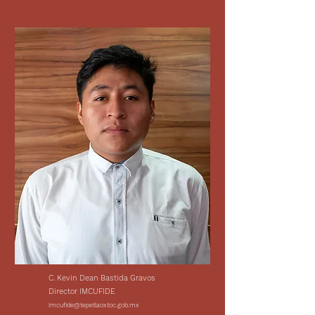
C. Kevin Dean Bastida Gravos
Director IMCUFIDE
imcufide@tepetlaoxtoc.gob.mx